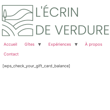
Passer
au
contenu
Accueil
Gîtes
Expériences
À propos
Contact
[wps_check_your_gift_card_balance]